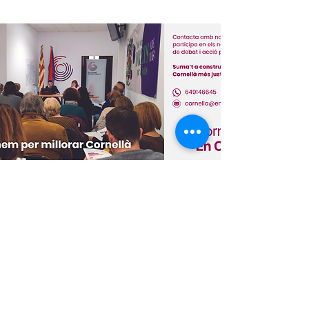
Cornellà en Comú
cornella@encomu.cat
| Tlf.
649146645